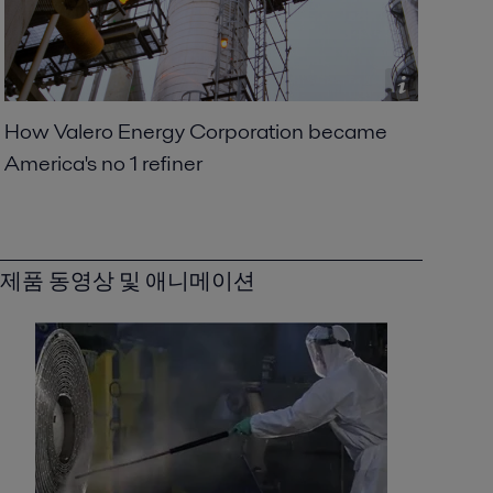
Saving fuel costs with welded plate heat
exchangers
2016-10-25 1064 kB
Packinox Simply Dynamite Here
magazine.pdf
How Valero Energy Corporation became
2016-10-25 220 kB
America's no 1 refiner
Americas no1 oil refiner
2016-10-25 549 kB
Saving fuel costs with welded plate heat
exchangers
제품 동영상 및 애니메이션
2016-10-25 1064 kB