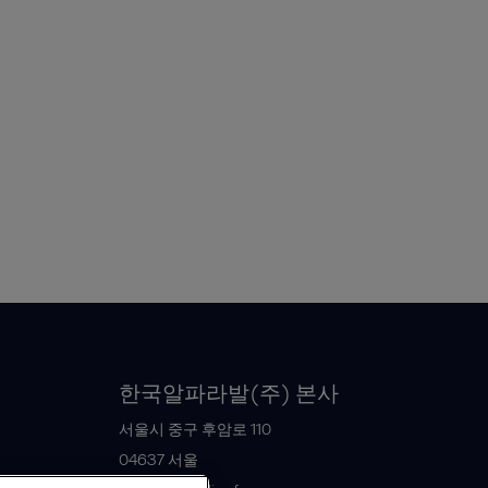
한국알파라발(주) 본사
서울시 중구 후암로 110
04637
서울