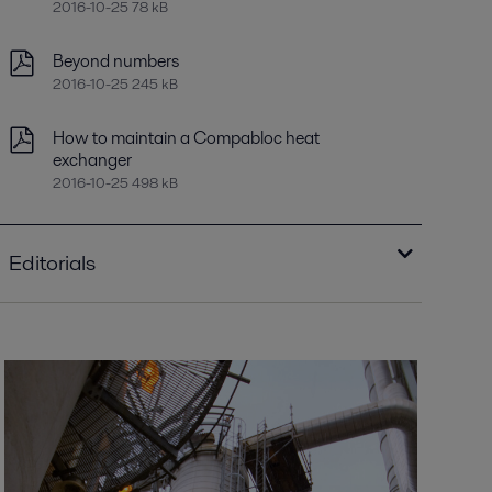
2016-10-25 78 kB
Beyond numbers
2016-10-25 245 kB
How to maintain a Compabloc heat
exchanger
2016-10-25 498 kB
Editorials
Improving refinery RAM with compact plate
heat exchangers
2021-04-14 789 kB
Optimizing heat recovery with compact
plate heat exchangers
2016-10-25 8129 kB