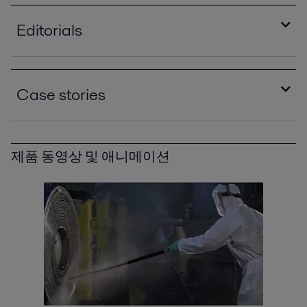
Editorials
Improving refinery RAM with compact plate heat
exchangers
Case stories
2021-04-14 789 kB
Optimizing heat recovery with compact plate
Lowering refinery emissions to a third of federal
heat exchangers
requirements with Alfa Laval Compabloc
2016-10-25 8129 kB
제품 동영상 및 애니메이션
PPI00516.pdf
Save a bundle
2016-10-25 1552 kB
2016-10-25 5559 kB
A condenser and reboiler for the space age
PPI00005.pdf
A reboiler for the space age PPI00056EN.pdf
2016-10-25 406 kB
2016-10-25 1741 kB