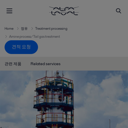
Home
정유
Treatment processing
Amine process/Tail gas treatment
견적 요청
관련 제품
Related services