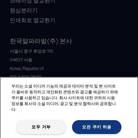
브레이징 열교환기
원심분리기
인쇄회로 열교환기
한국알파라발(주) 본사
서울시 중구 후암로 110
04637
서울
Korea, Republic of
02) 3406-0600
우리는 소셜 미디어 기능의 제공과 데이터 분석 및 본 사이트
가 올바로 동작하고 개인화된 콘텐츠와 광고를 제공하기 위해
All offices and partners
쿠키를 사용하고 있습니다. 회사 사이트에 대한 귀하의 사용
정보를 회사의 소셜 미디어, 광고 및 분석 협력사와 공유합니
다.
Legal terms and conditions
모두 거부
모든 쿠키 허용
Follow us