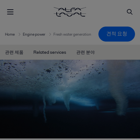
견적 요청
Home
Engine power
Fresh water generation
관련 제품
Related services
관련 분야