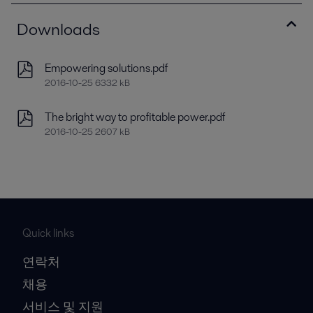
Downloads
Empowering solutions.pdf
2016-10-25 6332 kB
The bright way to profitable power.pdf
2016-10-25 2607 kB
Quick links
연락처
채용
서비스 및 지원