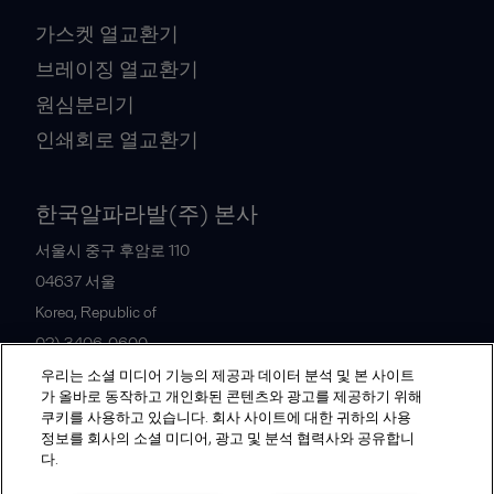
가스켓 열교환기
브레이징 열교환기
원심분리기
인쇄회로 열교환기
한국알파라발(주) 본사
서울시 중구 후암로 110
04637
서울
Korea, Republic of
02) 3406-0600
우리는 소셜 미디어 기능의 제공과 데이터 분석 및 본 사이트
가 올바로 동작하고 개인화된 콘텐츠와 광고를 제공하기 위해
All offices and partners
쿠키를 사용하고 있습니다. 회사 사이트에 대한 귀하의 사용
정보를 회사의 소셜 미디어, 광고 및 분석 협력사와 공유합니
다.