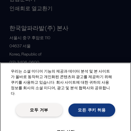
인쇄회로 열교환기
한국알파라발(주) 본사
서울시 중구 후암로 110
04637
서울
Korea, Republic of
02) 3406-0600
우리는 소셜 미디어 기능의 제공과 데이터 분석 및 본 사이트
가 올바로 동작하고 개인화된 콘텐츠와 광고를 제공하기 위해
All offices and partners
쿠키를 사용하고 있습니다. 회사 사이트에 대한 귀하의 사용
정보를 회사의 소셜 미디어, 광고 및 분석 협력사와 공유합니
다.
Legal terms and conditions
모두 거부
모든 쿠키 허용
Follow us