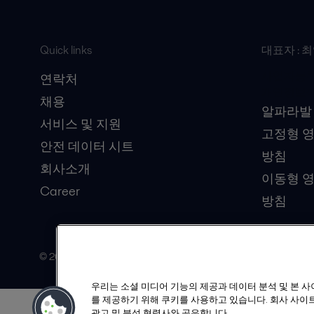
Quick links
대표자 : 
사업자등록번호
연락처
개인정보책
채용
알파라발
서비스 및 지원
고정형 
안전 데이터 시트
방침
회사소개
이동형 
Career
방침
© 2015-2026, ALFA LAVAL
우리는 소셜 미디어 기능의 제공과 데이터 분석 및 본 
를 제공하기 위해 쿠키를 사용하고 있습니다. 회사 사이트
광고 및 분석 협력사와 공유합니다.