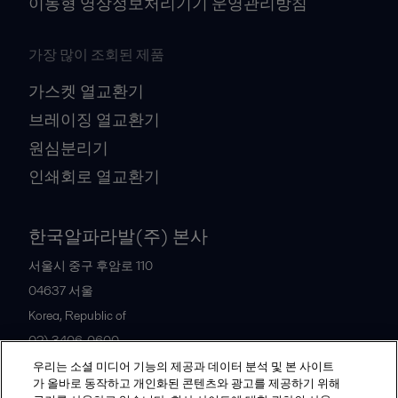
이동형 영상정보처리기기 운영관리방침
가장 많이 조회된 제품
가스켓 열교환기
브레이징 열교환기
원심분리기
인쇄회로 열교환기
한국알파라발(주) 본사
서울시 중구 후암로 110
04637
서울
Korea, Republic of
02) 3406-0600
우리는 소셜 미디어 기능의 제공과 데이터 분석 및 본 사이트
가 올바로 동작하고 개인화된 콘텐츠와 광고를 제공하기 위해
All offices and partners