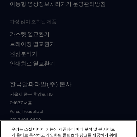
이동형 영상정보처리기기 운영관리방침
가장 많이 조회된 제품
가스켓 열교환기
브레이징 열교환기
원심분리기
인쇄회로 열교환기
한국알파라발(주) 본사
서울시 중구 후암로 110
04637
서울
Korea, Republic of
02) 3406-0600
우리는 소셜 미디어 기능의 제공과 데이터 분석 및 본 사이트
가 올바로 동작하고 개인화된 콘텐츠와 광고를 제공하기 위해