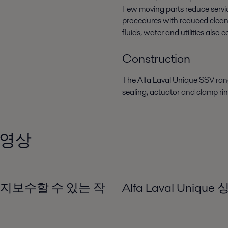
Few moving parts reduce servic
procedures with reduced cleani
fluids, water and utilities also
Construction
The Alfa Laval Unique SSV range
sealing, actuator and clamp ri
동영상
 - 유지보수할 수 있는 작
Alfa Laval Uni