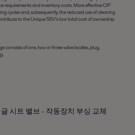
e requirements and inventory costs. More effective CIP
ng cycles and, subsequently, the reduced use of cleaning
 contribute to the Unique SSV’s low total cost of ownership.
 consists of one, two or three valve bodies, plug,
ng.
que 싱글 시트 밸브 - 작동장치 부싱 교체