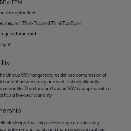
HNBR or FPM
pecial applications
evices, incl. ThinkTop and ThinkTop Basic
h required standard
 bright
lity
, the Unique SSV range features defined compression of
l contact between plug and seat. This significantly
 service life. The standard Unique SSV is supplied with a
t has a five-year warranty.
wnership
reliable design, the Unique SSV range provides long
oss, greater product safety and more processing uptime.