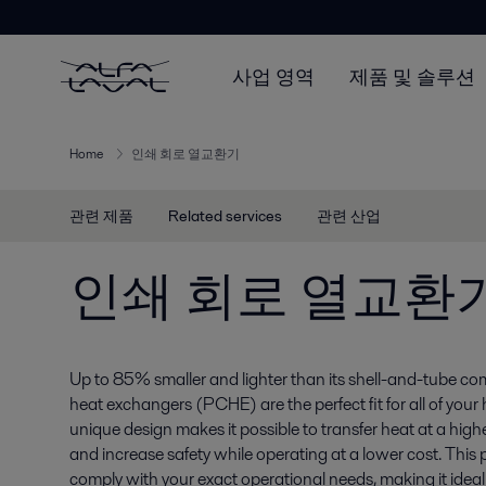
사업 영역
제품 및 솔루션
Home
인쇄 회로 열교환기
관련 제품
Related services
관련 산업
인쇄 회로 열교환
Up to 85% smaller and lighter than its shell-and-tube comp
heat exchangers (PCHE) are the perfect fit for all of your
unique design makes it possible to transfer heat at a high
and increase safety while operating at a lower cost. This
comply with your exact operational needs, making it ideal