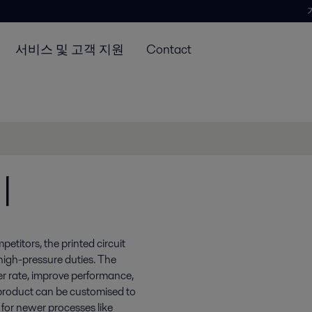
서비스 및 고객 지원
Contact
기
etitors, the printed circuit
 high-pressure duties. The
er rate, improve performance,
 product can be customised to
 for newer processes like