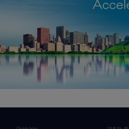
Accele
Quick links
대표자 : 