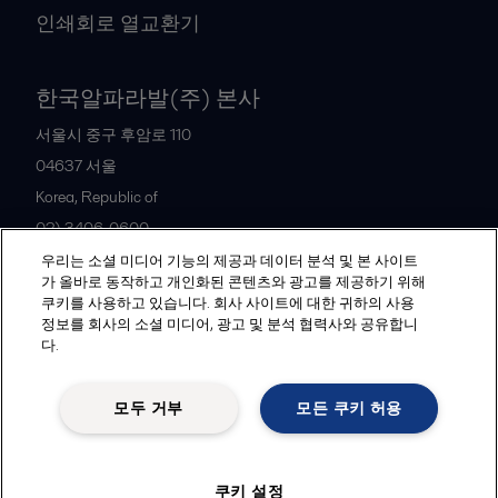
인쇄회로 열교환기
한국알파라발(주) 본사
서울시 중구 후암로 110
04637
서울
Korea, Republic of
02) 3406-0600
우리는 소셜 미디어 기능의 제공과 데이터 분석 및 본 사이트
가 올바로 동작하고 개인화된 콘텐츠와 광고를 제공하기 위해
All offices and partners
쿠키를 사용하고 있습니다. 회사 사이트에 대한 귀하의 사용
정보를 회사의 소셜 미디어, 광고 및 분석 협력사와 공유합니
다.
Legal terms and conditions
모두 거부
모든 쿠키 허용
Follow us
쿠키 설정
© 2015-2026, ALFA LAVAL