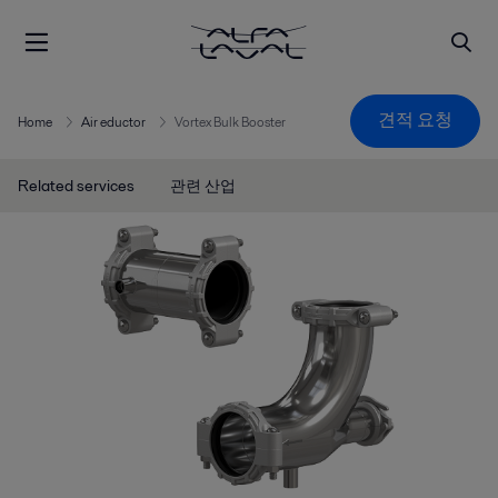
견적 요청
Home
Air eductor
Vortex Bulk Booster
Related services
관련 산업