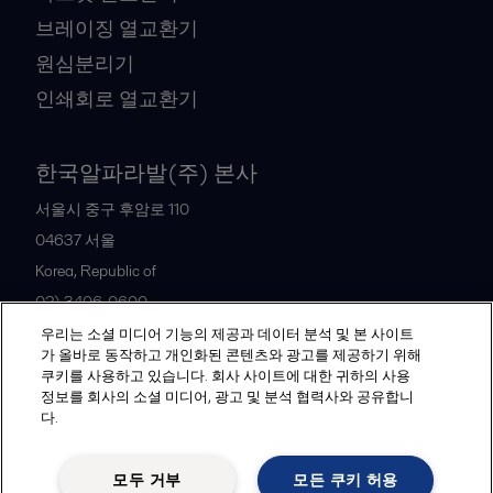
브레이징 열교환기
원심분리기
인쇄회로 열교환기
한국알파라발(주) 본사
서울시 중구 후암로 110
04637
서울
Korea, Republic of
02) 3406-0600
우리는 소셜 미디어 기능의 제공과 데이터 분석 및 본 사이트
가 올바로 동작하고 개인화된 콘텐츠와 광고를 제공하기 위해
All offices and partners
쿠키를 사용하고 있습니다. 회사 사이트에 대한 귀하의 사용
정보를 회사의 소셜 미디어, 광고 및 분석 협력사와 공유합니
다.
Legal terms and conditions
모두 거부
모든 쿠키 허용