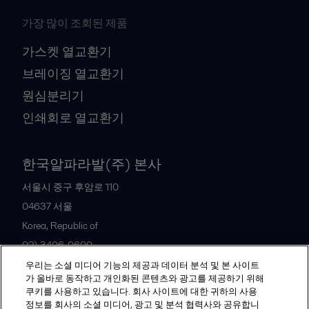
가장 많이 조회된 제품
가스켓 열교환기
브레이징 열교환기
원심분리기
인쇄회로 열교환기
한국알파라발(주) 본사
서울시 중구 후암로 110
04637
서울
Korea, Republic of
02) 3406-0600
우리는 소셜 미디어 기능의 제공과 데이터 분석 및 본 사이트
가 올바로 동작하고 개인화된 콘텐츠와 광고를 제공하기 위해
All offices and partners
쿠키를 사용하고 있습니다. 회사 사이트에 대한 귀하의 사용
정보를 회사의 소셜 미디어, 광고 및 분석 협력사와 공유합니