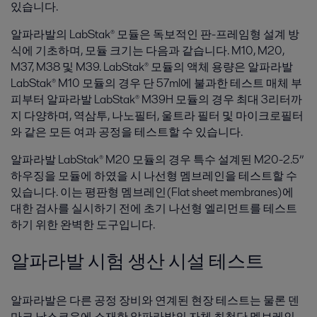
있습니다.
알파라발의 LabStak® 모듈은 독보적인 판-프레임형 설계 방
식에 기초하며, 모듈 크기는 다음과 같습니다. M10, M20,
M37, M38 및 M39. LabStak® 모듈의 액체 용량은 알파라발
LabStak® M10 모듈의 경우 단 57ml에 불과한 테스트 매체 부
피부터 알파라발 LabStak® M39H 모듈의 경우 최대 3리터까
지 다양하며, 역삼투, 나노필터, 울트라 필터 및 마이크로필터
와 같은 모든 여과 공정을 테스트할 수 있습니다.
알파라발 LabStak® M20 모듈의 경우 특수 설계된 M20-2.5”
하우징을 모듈에 하였을 시 나선형 멤브레인을 테스트할 수
있습니다. 이는 평판형 멤브레인(Flat sheet membranes)에
대한 검사를 실시하기 전에 초기 나선형 엘리먼트를 테스트
하기 위한 완벽한 도구입니다.
알파라발 시험 생산 시설 테스트
알파라발은 다른 공정 장비와 연계된 현장 테스트는 물론 덴
마크 낙스코우에 소재한 알파라발의 자체 최첨단 멤브레인