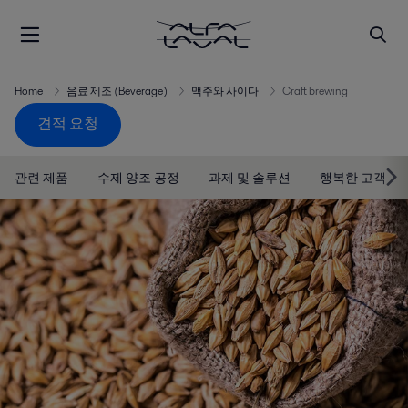
Home
음료 제조 (Beverage)
맥주와 사이다
Craft brewing
견적 요청
관련 제품
수제 양조 공정
과제 및 솔루션
행복한 고객