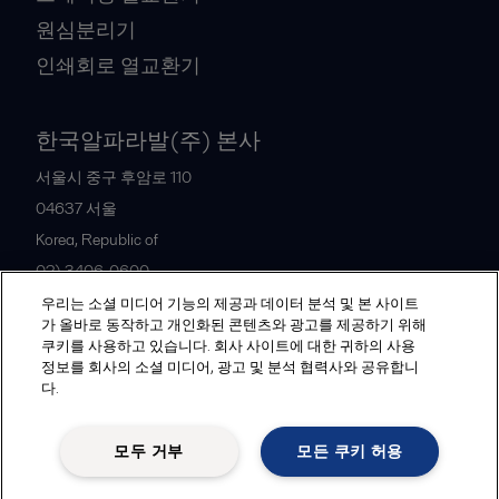
원심분리기
인쇄회로 열교환기
한국알파라발(주) 본사
서울시 중구 후암로 110
04637
서울
Korea, Republic of
02) 3406-0600
우리는 소셜 미디어 기능의 제공과 데이터 분석 및 본 사이트
가 올바로 동작하고 개인화된 콘텐츠와 광고를 제공하기 위해
All offices and partners
쿠키를 사용하고 있습니다. 회사 사이트에 대한 귀하의 사용
정보를 회사의 소셜 미디어, 광고 및 분석 협력사와 공유합니
다.
Legal terms and conditions
모두 거부
모든 쿠키 허용
Follow us