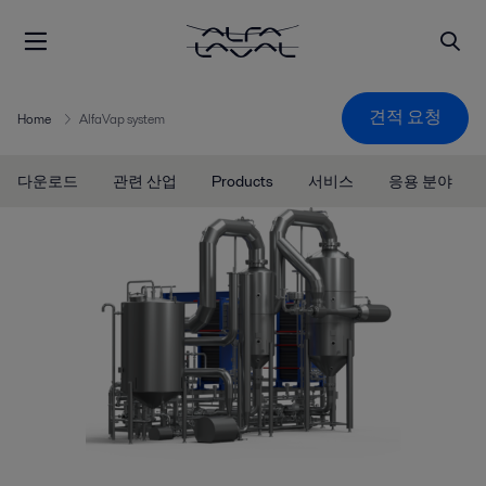
견적 요청
Home
AlfaVap system
다운로드
관련 산업
Products
서비스
응용 분야