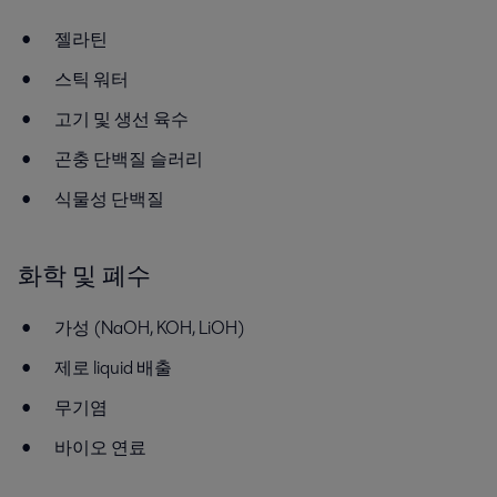
젤라틴
스틱 워터
고기 및 생선 육수
곤충 단백질 슬러리
식물성 단백질
화학 및 폐수
가성 (NaOH, KOH, LiOH)
제로 liquid 배출
무기염
바이오 연료