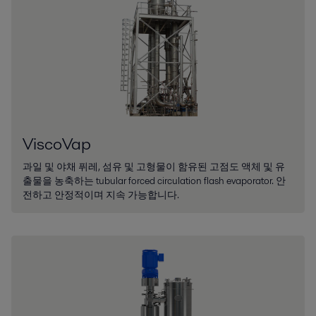
농산물 가공
ViscoVap
설탕, 전분, 및 감미료 생산설비는 능률과 효율이 최고에 달하며, 거의 모
과일 및 야채 퓌레, 섬유 및 고형물이 함유된 고점도 액체 및 유
든 곳에 존재합니다.
출물을 농축하는 tubular forced circulation flash evaporator. 안
전하고 안정적이며 지속 가능합니다.