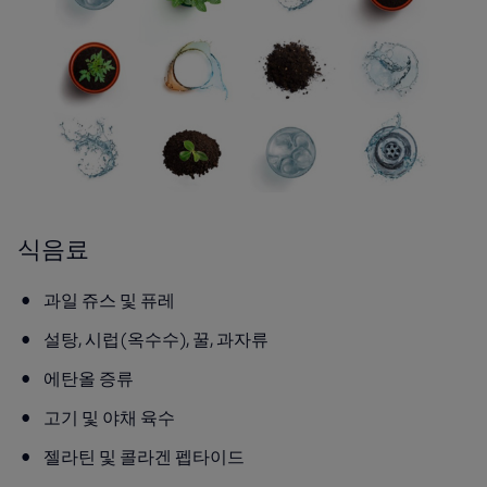
식음료
과일 쥬스 및 퓨레
설탕, 시럽(옥수수), 꿀, 과자류
에탄올 증류
고기 및 야채 육수
젤라틴 및 콜라겐 펩타이드