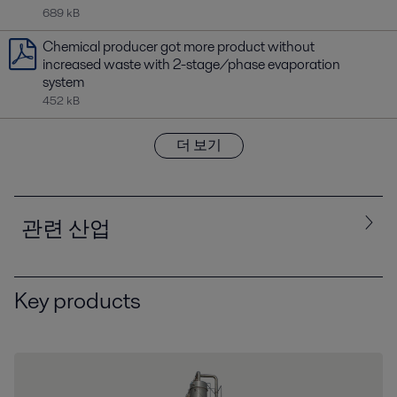
689 kB
Chemical producer got more product without
increased waste with 2-stage/phase evaporation
system
452 kB
더 보기
관련 산업
Key products
모두
Chemicals
생명공학 및 제약
식품, 음료 및 유제품
에너지