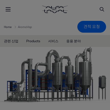
견적 요청
Home
AromaVap
관련 산업
Products
서비스
응용 분야